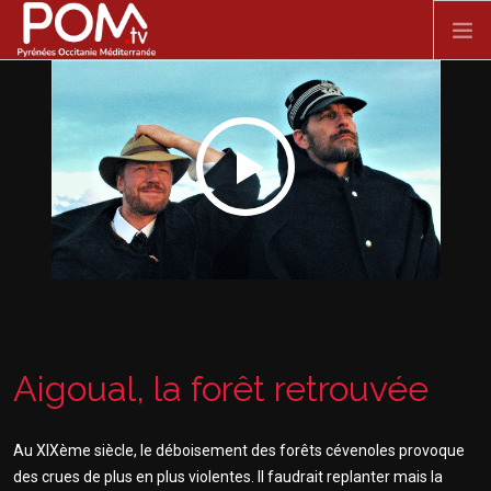
Aller au contenu principal
ACCUEIL
SPECTACLE VIVANT
FILMS
DOCUMENTAIRES
SÉRIES
Aigoual, la forêt retrouvée
Au XIXème siècle, le déboisement des forêts cévenoles provoque
des crues de plus en plus violentes. Il faudrait replanter mais la